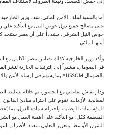
إلى خفض التصعيد، وتهيئة الظروف لاستئناف المفاو
أما بالنسبة لملف الأمن المائي، شدد وزير الخارجية 
على مصالح جميع دول حوض النيل مع التأكيد علي رف
حوض النيل الشرقي، مشدداً علي أن مصر ستتخذ كافة ا
أمنها المائي.
وأكد وزير الخارجية كذلك تضامن مصر الكامل مع ال
في الصومال، مشيراً إلى الترتيبات الجارية لنشر الق
بالصومال AUSSOM بما يسهم في إرساء الأمن والاستقرار في الصومال.
ودار نقاش تفاعلي مع الحضور، تم خلاله تسليط الض
لمعالجة الأزمات، تقوم على احترام مبادئ القانون ا
المؤسسات الوطنية، واحترام سيادة الدول، بما يُفض
المنطقة ككل، مع التأكيد على أهمية العمل مع الشرك
الشرق الأوسط، وتعزيز التعاون متعدد الأطراف لموا