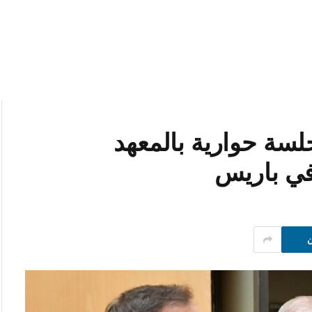
لسة حوارية بالمعهد
في باريس
ن