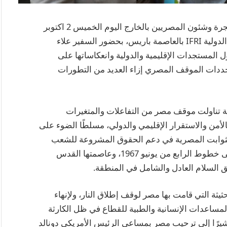
شارك الدكتور بدر عبد العاطي – وزير الخارجية والهجرة وشئون المصريين بالخارج اليوم الخميس 2 اكتوبر
في جلسة حوارية نظمها المعهد الفرنسي للعلاقات الدولية IFRI بالعاصمة باريس، بحضور السفير علاء
المستجدات الإقليمية والدولية وانعكاساتها على
حددات الموقف المصري إزاء العديد من التطورات
لة تناولت موقف مصر من التفاعلات والمتغيرات
أمن والاستقرار الإقليمي والدولي، مسلطًا الضوء على
 الثوابت المصرية في دعم الحقوق المشروعة للشعب
الفلسطيني، وفي مقدمتها إقامة دولته المستقلة على خطوط الرابع من يونيو 1967، وعاصمتها القدس
ق السلام العادل والشامل في المنطقة.
يثة التي قامت بها مصر لوقف إطلاق النار، ولإنهاء
المساعدات الإنسانية والطبية للقطاع في ظل الكارثة
شيرًا إلى ترحيب مصر بمساعي الرئيس الأمريكي دونالد