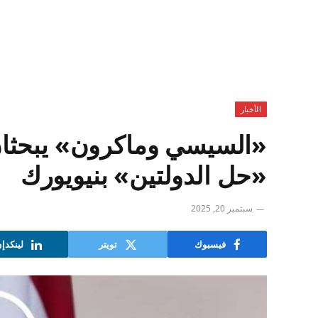
الأخبار
«السيسي وماكرون» يبحثان 
«حل الدولتين» بنيويورك
سبتمبر 20, 2025
فيسبوك
تويتر
لينكدإ