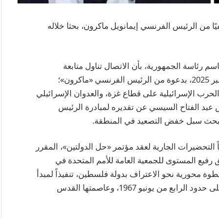
يًا من الرئيس الفرنسي إيمانويل ماكرون، بحثا خلاله
 رئاسة الجمهورية، بأن الاتصال تناول متابعة
مخرجات القمة الافتراضية التي عُقدت يوم 15 سبتمبر 2025، بدعوة من الرئيس الفرنسي «ماكرون»؛
لحرب الإسرائيلية على قطاع غزة، والعدوان الإسرائيلي
عبد الفتاح السيسي عن تقديره لمبادرة الرئيس
ى بحث سبل خفض التصعيد في المنطقة.
 التحضيرات الجارية لعقد مؤتمر «حل الدولتين»، المقرر
مش أعمال الشق رفيع المستوى للجمعية العامة للأمم المتحدة في
طوة محورية نحو الاعتراف بدولة فلسطين، تنفيذاً لمبدأ
حل الدولتين، وإقامة الدولة الفلسطينية المستقلة على حدود الرابع من يونيو 1967، وعاصمتها القدس