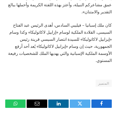
عمق مشاعركم النبيلة، وأعتز بهذه اللفتة الكريمة وأحملها ببالغ
التقدير والامتنان».
كان ملك إسبانيا – فيليبي السادس، أهدى الرئيس عبد الفتاح
السيسى، القلادة الملكية لوسام «إزابيل لاكاتوليكا» وكذا وسام
«إيزابيل لاكاتوليكا» للسيدة انتصار السيسي قرينة رئيس
الجمهورية، حيث إن وسام «إيزابيل لاكاتوليكا» يُعد أحد أرفع
الأوسمة الملكية الإسبانية والتي يهديها الملك للشخصيات رفيعة
المستوي.
المتميز
فيسبوك
تويتر
لينكدإن
البريد
واتساب
الإلكتروني