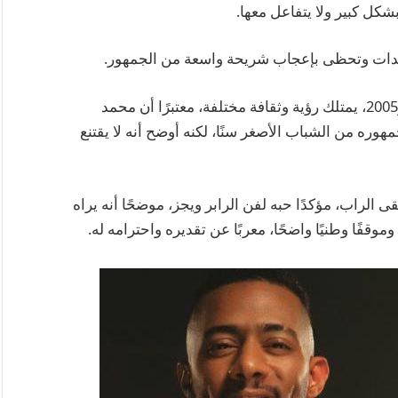
شكل كبير ولا يتفاعل معها.
مشاهدات وتحظى بإعجاب شريحة واسعة من الجمهور.
كما أشار إلى أن الجيل الجديد، خاصة مواليد 2000 و2005، يمتلك رؤية وثقافة مختلفة، معتبرًا أن محمد
ره من الشباب الأصغر سنًا، لكنه أوضح أنه لا يقتنع
راب، مؤكدًا حبه لفن الرابر ويجز، موضحًا أنه يراه
وموقفًا وطنيًا واضحًا، معربًا عن تقديره واحترامه له.