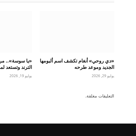
«دي روحي» أنغام تكشف اسم ألبومها
«يا سوسة».. مروة
الجديد وموعد طرحه
الترند وتستعد لم
يوليو 29, 2026
يوليو 19, 2026
التعليقات مغلقة.