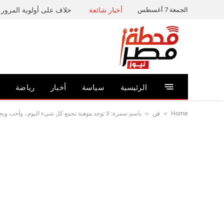
الجمعة 7 أغسطس
أخبار شائعة
خلاف على أولوية المرور ي
الرئيسية
سياسة
أخبار
رياضة
Home
فن
باسم سمرة: لا توجد موهبة تجمع كل شيء اليوم.. وأحب وي
»
»