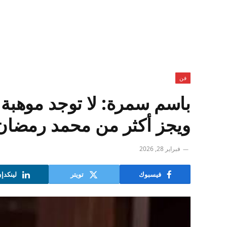
فن
باسم سمرة: لا توجد موهبة
ويجز أكثر من محمد رمضان
فبراير 28, 2026
فيسبوك
تويتر
لينكدإ