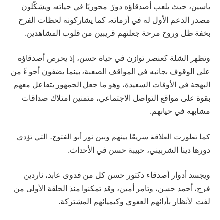
ياسين، حيث يلعب أصدقاؤه دورًا محوريًا في حياته، ويشكّلون
مصدر الدعم الأول له في أزماته، كما يشاركونه لحظات الفرح
بخفة ظل وروح مرحة جعلتهم قريبين من قلوب المشاهدين.
وتظهر الشلة كعنصر توازن في حياة حسن، إذ يحرص أصدقاؤه
على الوقوف بجانبه في المواقف الصعبة، بينما يضفون أجواءً من
البهجة في الأوقات السعيدة، وهو ما جعل الجمهور يتفاعل معهم
بقوة على مواقع التواصل الاجتماعي، متمنين امتلاك صداقات
مشابهة في حياتهم.
كما تطورت العلاقة سريعًا بينهم وبين نور أبو الفتوح، التي تؤدي
دورها دينا الشربيني، حبيبة حسن في الأحداث.
ويجسد أدوار أصدقاء دكتور حسن كل من فدوى عابد، ناردين
فرج، أحمد حسن، وتامر أمين، وقد تمكنوا منذ الحلقة الأولى من
لفت الأنظار بأدائهم العفوي وكيميائهم المشتركة.