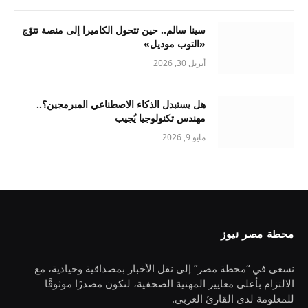
سينا سالم.. حين تتحول الكاميرا إلى منصة تتوّج
«التوب موديل»
أبريل 30, 2026
هل يستبدل الذكاء الاصطناعي المبرمجين؟..
مهندس تكنولوجيا يُجيب
مايو 9, 2026
محطة مصر نيوز
نسعى في “محطة مصر” إلى نقل الأخبار بمصداقية وحيادية، مع
الالتزام بأعلى معايير المهنية الصحفية، لنكون مصدرًا موثوقًا
للمعلومة لدى القارئ العربي.