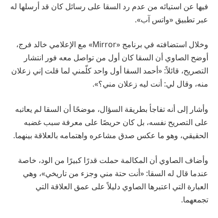
فيها عن استيائه من عدم رد السقا على رسائل كان قد أرسلها له
عبر تطبيق «واتس آب».
وخلال استضافته في برنامج «Mirror» مع الإعلامي خالد فرج،
أوضح الصاوي أن السقا كان أول من تواصل معه فور انتشار
التصريح، قائلاً: «أحمد السقا أول واحد كلّمني لما قلت إني زعلان
منه، وقال لي: أنت ليه زعلان مني؟».
وأشار إلى أنه تفاجأ بطريقة السؤال، موضحًا أن السقا لم يعاتبه
على التصريح نفسه، بل كان حريصًا على معرفة سبب غضبه
الحقيقي، وهو ما عكس صدق مشاعره واهتمامه بالعلاقة بينهما.
وأضاف الصاوي أن المكالمة حملت قدرًا كبيرًا من الود، خاصة
عندما قال له السقا: «أنت حتة مني وجزء من تاريخي»، وهي
العبارة التي اعتبرها الصاوي دليلاً على عمق العلاقة التي
تجمعهما.