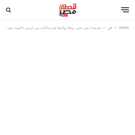
Home
فن
صدمة لـ مي عمر.. وفاة والدها بعد ساعات من عرض «الست موناليزا»
»
»