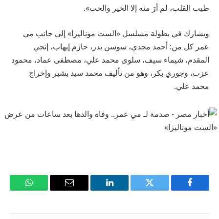
طيب القلب، لم أرَ منه إلا الخير والحب».
ويشارك في بطولة مسلسل «الست موناليزا» إلى جانب مي
عمر كل من: أحمد مجدي، سوسن بدر، حازم إيهاب، إنجي
المقدم، شيماء سيف، سلوى محمد علي، مصطفى عماد، محمود
عزب، وجوري بكر، وهو من تأليف محمد سيد بشير وإخراج
محمد علي.
فيسبوك
تويتر
لينكدإن
البريد
واتساب
الإلكتروني