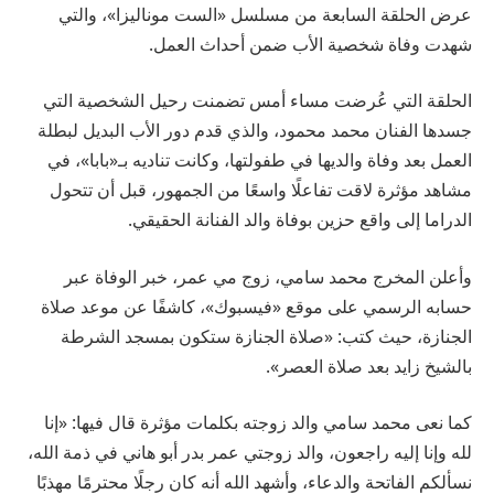
عرض الحلقة السابعة من مسلسل «الست موناليزا»، والتي
شهدت وفاة شخصية الأب ضمن أحداث العمل.
الحلقة التي عُرضت مساء أمس تضمنت رحيل الشخصية التي
جسدها الفنان محمد محمود، والذي قدم دور الأب البديل لبطلة
العمل بعد وفاة والديها في طفولتها، وكانت تناديه بـ«بابا»، في
مشاهد مؤثرة لاقت تفاعلًا واسعًا من الجمهور، قبل أن تتحول
الدراما إلى واقع حزين بوفاة والد الفنانة الحقيقي.
وأعلن المخرج محمد سامي، زوج مي عمر، خبر الوفاة عبر
حسابه الرسمي على موقع «فيسبوك»، كاشفًا عن موعد صلاة
الجنازة، حيث كتب: «صلاة الجنازة ستكون بمسجد الشرطة
بالشيخ زايد بعد صلاة العصر».
كما نعى محمد سامي والد زوجته بكلمات مؤثرة قال فيها: «إنا
لله وإنا إليه راجعون، والد زوجتي عمر بدر أبو هاني في ذمة الله،
نسألكم الفاتحة والدعاء، وأشهد الله أنه كان رجلًا محترمًا مهذبًا