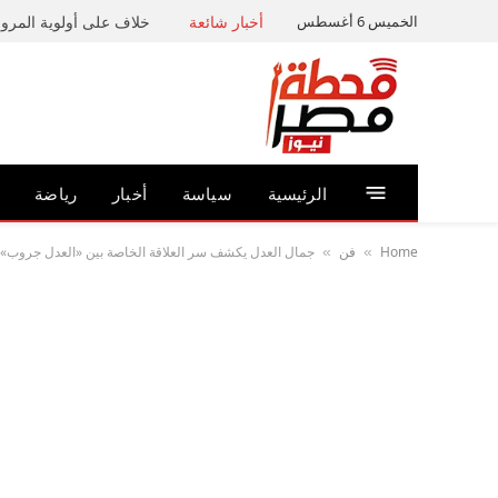
الخميس 6 أغسطس
أخبار شائعة
خلاف على أولوية المرور 
الرئيسية
سياسة
أخبار
رياضة
Home
فن
جمال العدل يكشف سر العلاقة الخاصة بين «العدل جروب» وي
»
»