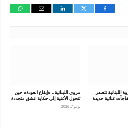
فيسبوك
تويتر
لينكدإن
البريد
واتساب
الإلكتروني
 اللبنانية تتصدر
مروى اللبنانية.. «إيقاع العودة» حين
فاجآت غنائية جديدة
تتحول الأغنية إلى حكاية عشق متجددة
يوليو 7, 2026