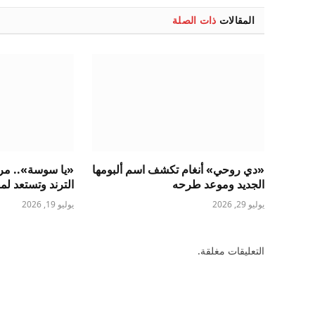
المقالات
ذات الصلة
«دي روحي» أنغام تكشف اسم ألبومها
«يا سوسة».. مروة
الجديد وموعد طرحه
الترند وتستعد لم
يوليو 29, 2026
يوليو 19, 2026
التعليقات مغلقة.