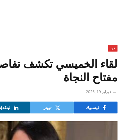
فن
لقاء الخميسي تكشف تفاصيل
مفتاح النجاة
فبراير 19, 2026
فيسبوك
تويتر
لينكدإ