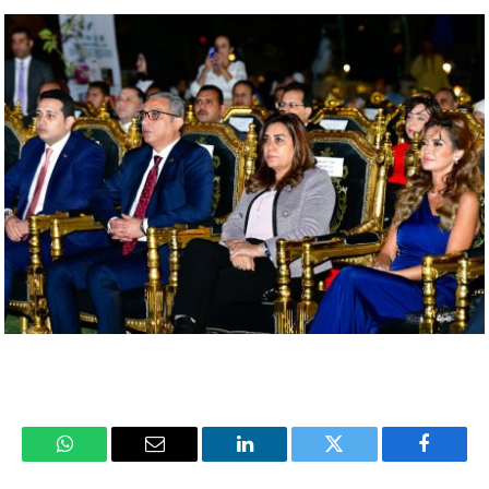
فيسبوك
تويتر
لينكدإن
البريد
واتساب