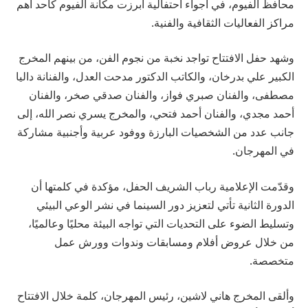
محافظ الفيوم، في أجواء احتفالية أبرزت مكانة الفيوم كأحد أهم
مراكز الفعاليات الثقافية والفنية.
وشهد حفل الافتتاح تواجد نخبة من نجوم الفن، من بينهم المخرج
الكبير علي بدرخان، والكاتب الدكتور مدحت العدل، والفنانة داليا
مصطفى، والفنان صبري فواز، والفنان صدقي صخر، والفنان
أحمد مجدي، والفنان أحمد فتحي، والمخرج يسري نصر الله، إلى
جانب عدد من الشخصيات البارزة ووفود عربية وأجنبية مشاركة
في المهرجان.
وقدّمت الإعلامية رباب الشريف الحفل، مؤكدة في كلمتها أن
الدورة الثانية تأتي لتعزيز دور السينما في نشر الوعي البيئي
وتسليط الضوء على التحديات التي تواجه البيئة محليًا وعالميًا،
من خلال عروض أفلام ومسابقات وندوات وورش عمل
متخصصة.
وألقى المخرج هاني لاشين، رئيس المهرجان، كلمة خلال الافتتاح