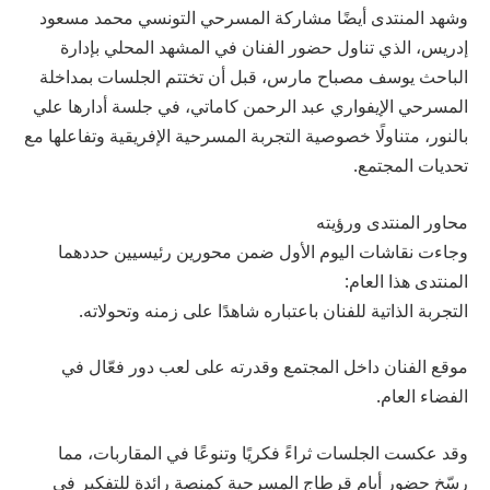
وشهد المنتدى أيضًا مشاركة المسرحي التونسي محمد مسعود
إدريس، الذي تناول حضور الفنان في المشهد المحلي بإدارة
الباحث يوسف مصباح مارس، قبل أن تختتم الجلسات بمداخلة
المسرحي الإيفواري عبد الرحمن كاماتي، في جلسة أدارها علي
بالنور، متناولًا خصوصية التجربة المسرحية الإفريقية وتفاعلها مع
تحديات المجتمع.
محاور المنتدى ورؤيته
وجاءت نقاشات اليوم الأول ضمن محورين رئيسيين حددهما
المنتدى هذا العام:
التجربة الذاتية للفنان باعتباره شاهدًا على زمنه وتحولاته.
موقع الفنان داخل المجتمع وقدرته على لعب دور فعّال في
الفضاء العام.
وقد عكست الجلسات ثراءً فكريًا وتنوعًا في المقاربات، مما
رسّخ حضور أيام قرطاج المسرحية كمنصة رائدة للتفكير في