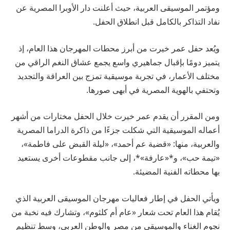
ومؤتمر الموسيقى العربية، حيث أعلنت دار الأوبرا المصرية عن
نفاد التذاكر بالكامل قبل انطلاق الحفل.
ويُعد حفل عمر خيرت من أبرز محطات المهرجان هذا العام، إذ
يتميز دومًا بإقبال جماهيري واسع يجمع عشاق النغم الراقي من
مختلف الأعمار، في تجربة موسيقية تمزج بين العراقة والتجديد
وتحتفي بالهوية المصرية في أبهى صورها.
ومن المقرر أن يقدم عمر خيرت خلال الحفل مختارات من أشهر
أعماله الموسيقية التي شكلت جزءًا من ذاكرة الدراما المصرية
والعربية، منها: «قضية عم أحمد»، «ليلة القبض على فاطمة»،
«تيمة حب»، و*«عارفة»*، إلى جانب مقطوعات أخرى يستعيد
بها محطاته الفنية المضيئة.
ويأتي الحفل في إطار فعاليات مهرجان الموسيقى العربية الذي
يُقام هذا العام تحت شعار «عام أم كلثوم»، وتشارك فيه نخبة من
نجوم الغناء والموسيقى من مصر والوطن العربي، وسط تنظيم