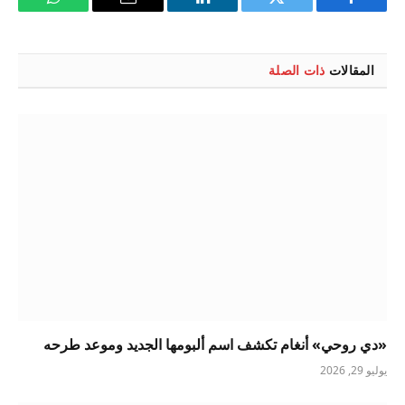
فيسبوك
تويتر
لينكدإن
البريد
واتساب
الإلكتروني
المقالات
ذات الصلة
«دي روحي» أنغام تكشف اسم ألبومها الجديد وموعد طرحه
يوليو 29, 2026