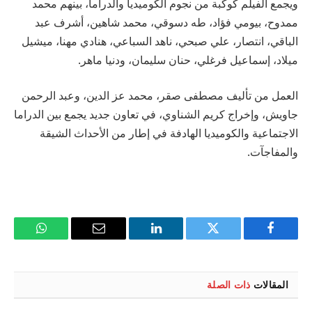
ويجمع الفيلم كوكبة من نجوم الكوميديا والدراما، بينهم محمد
ممدوح، بيومي فؤاد، طه دسوقي، محمد شاهين، أشرف عبد
الباقي، انتصار، علي صبحي، ناهد السباعي، هنادي مهنا، ميشيل
ميلاد، إسماعيل فرغلي، حنان سليمان، ودنيا ماهر.
العمل من تأليف مصطفى صقر، محمد عز الدين، وعبد الرحمن
جاويش، وإخراج كريم الشناوي، في تعاون جديد يجمع بين الدراما
الاجتماعية والكوميديا الهادفة في إطار من الأحداث الشيقة
والمفاجآت.
فيسبوك
تويتر
لينكدإن
البريد
واتساب
الإلكتروني
المقالات
ذات الصلة