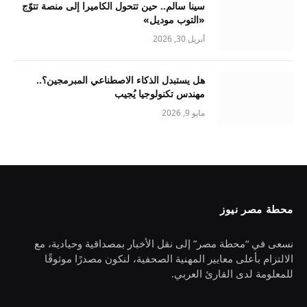
سينا سالم.. حين تتحول الكاميرا إلى منصة تتوّج
«التوب موديل»
أبريل 30, 2026
هل يستبدل الذكاء الاصطناعي المبرمجين؟..
مهندس تكنولوجيا يُجيب
مايو 9, 2026
محطة مصر نيوز
نسعى في “محطة مصر” إلى نقل الأخبار بمصداقية وحيادية، مع
الالتزام بأعلى معايير المهنية الصحفية، لنكون مصدرًا موثوقًا
للمعلومة لدى القارئ العربي.