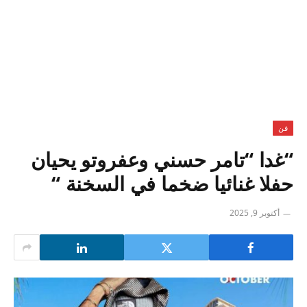
فن
“غدا “تامر حسني وعفروتو يحيان
حفلا غنائيا ضخما في السخنة “
أكتوبر 9, 2025