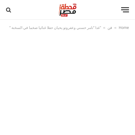
Home
فن
“غدا “تامر حسني وعفروتو يحيان حفلا غنائيا ضخما في السخنة “
»
»