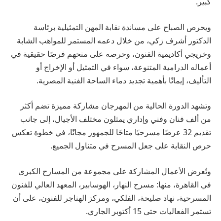
كبير.
ويحرص الصباح على مساندة نقابة المهن التمثيلية برئاسة
الدكتور أشرف زكي، من خلال دعمه المستمر للمواهب الشابة
وخريجي أكاديمية الفنون، وحرصه على منحهم فرصًا حقيقية في
أعماله الدرامية المتنوعة، سواء في التمثيل أو الإخراج أو
التأليف، إيمانًا بأهمية تجديد دماء الساحة الفنية المصرية.
وتشهد الدورة الحالية من المهرجان مشاركة مميزة تضم أكثر
من ألف فنان وفني وإداري يمثلون مختلف الأجيال، إلى جانب
تقديم 32 عرضًا مسرحيًا متاحًا للجمهور مجانًا، في خطوة تعكس
حرص النقابة على جعل المسرح في متناول الجميع.
وتُعرض الأعمال المشاركة على مجموعة من المسارح الكبرى
في القاهرة، منها: مسرح النهار، الهوسابير، المعهد العالي للفنون
المسرحية، نهاد صليحة، الفلكي، ومركز الهناجر للفنون، على أن
تستمر الفعاليات حتى 15 أكتوبر الجاري.