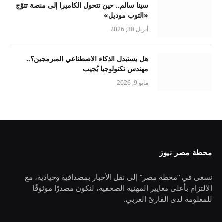
سينا سالم.. حين تتحول الكاميرا إلى منصة تتوّج
«التوب موديل»
أبريل 30, 2026
هل يستبدل الذكاء الاصطناعي المبرمجين؟..
مهندس تكنولوجيا يُجيب
مايو 9, 2026
محطة مصر نيوز
نسعى في “محطة مصر” إلى نقل الأخبار بمصداقية وحيادية، مع
الالتزام بأعلى معايير المهنية الصحفية، لنكون مصدرًا موثوقًا
للمعلومة لدى القارئ العربي.