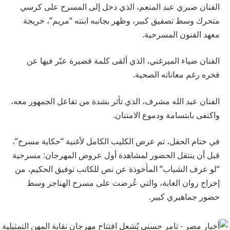
الفنان صبري عبد المنعم، الذي دخل إلى المسرح على كرسي
متحرك وسط تصفيق كبير، وظهر بجانبه ابنته “مريم”، خريجة
معهد الفنون المسرحية.
الفنان ضياء الميرغني، الذي ألقى كلمة قصيرة عبّر فيها عن
فخره رغم معاناته الصحية.
الفنان عبد الله مشرف، الذي تأثر بشدة من تفاعل الجمهور معه،
واكتفى بابتسامة ودموع الامتنان.
في ختام الحفل، تم عرض الكليب الكامل لأغنية “حكاية مسرح”،
قبل أن ينتقل الحضور لمشاهدة أول عروض المهرجان: مسرحية
“لو عرف الشباب” المأخوذة عن نص للكاتب توفيق الحكيم، من
إخراج روان الغابة، والتي عُرضت على مسرح الهناجر وسط
حضور جماهيري كبير.