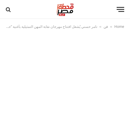
Home
فن
تامر حسني يُشعل افتتاح مهرجان نقابة المهن التمثيلية بأغنية “حكاية مسرح”
»
»