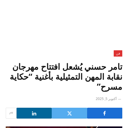
فن
تامر حسني يُشعل افتتاح مهرجان
نقابة المهن التمثيلية بأغنية “حكاية
مسرح”
أكتوبر 5, 2025