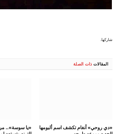
شاركها.
المقالات
ذات الصلة
«دي روحي» أنغام تكشف اسم ألبومها
«يا سوسة».. مروة
الجديد وموعد طرحه
الترند وتستعد لم