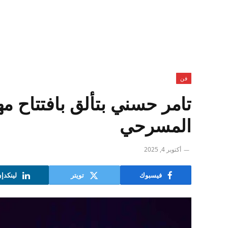
فن
تامر حسني بتألق بافتتاح مه
المسرحي
أكتوبر 4, 2025
فيسبوك
تويتر
لينكدإ