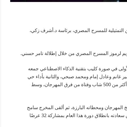
هن التمثيلية للمسرح المصري، برئاسة د.أشرف زكي،
م لرموز المسرح المصري من خلال إطلالة تامر حسني.
لأولى في صورة كليب بتقنية الذكاء الاصطناعي جمعه
غانم وعادل إمام ومحمد صبحي، والثانية بأداء حي
أمام الجمهور، قبل أن يعيدها للمرة الثالثة بمشاركة أكثر من 500 شاب وفتاة من فرق المهرجان، وسط
 المهرجان ومحطاته البارزة، ثم ألقى المخرج سامح
بسيوني، نائب رئيس المهرجان، كلمة أعرب فيها عن سعادته بانطلاق دورة هذا العام بمشاركة 32 عرضًا