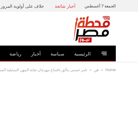
الجمعة 7 أغسطس
أخبار شائعة
خلاف على أولوية المرور ي
الرئيسية
سياسة
أخبار
رياضة
Home
فن
تامر حسني بتألق بافتتاح مهرجان نقابة المهن التمثيلية ال
»
»