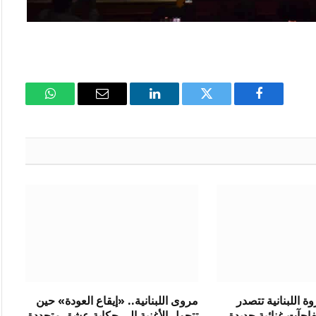
فيسبوك
تويتر
لينكدإن
البريد
واتساب
الإلكتروني
 اللبنانية تتصدر
مروى اللبنانية.. «إيقاع العودة» حين
فاجآت غنائية جديدة
تتحول الأغنية إلى حكاية عشق متجددة