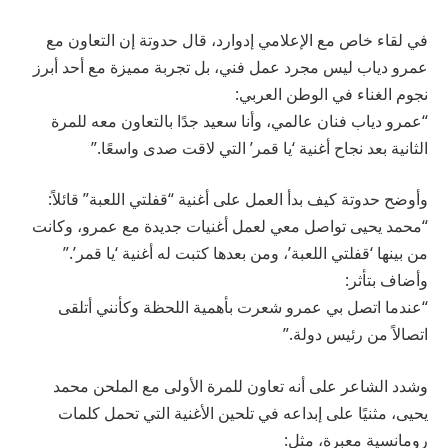
في لقاء خاص مع الإعلامي إدوارد، قال حدوتة إن التعاون مع
عمرو دياب ليس مجرد عمل فني، بل تجربة مميزة مع أحد أبرز
نجوم الغناء في الوطن العربي:
“عمرو دياب فنان عالمي، وأنا سعيد جدًا بالتعاون معه للمرة
الثانية بعد نجاح أغنية ‘يا قمر’ التي لاقت صدى واسعًا.”
وأوضح حدوتة كيف بدأ العمل على أغنية “قفلتي اللعبة” قائلاً:
“محمد يحيى تواصل معي لعمل أغنيات جديدة مع عمرو، وكانت
من بينها ‘قفلتي اللعبة’، ومن بعدها كتبت له أغنية ‘يا قمر’.”
وأضاف بتأثر:
“عندما اتصل بي عمرو شعرت بأهمية اللحظة وكأنني أتلقى
اتصالاً من رئيس دولة.”
وشدد الشاعر على أنه تعاون للمرة الأولى مع الملحن محمد
يحيى، مثنيًا على إبداعه في تلحين الأغنية التي تحمل كلمات
رومانسية معبرة، مثل: