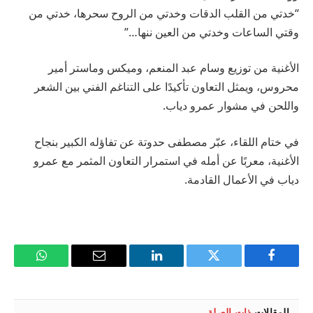
“خدتي من القلب الدقات وخدتي من الروح سحرها، خدتي من
وقتي الساعات وخدتي من العين ننها…”
الأغنية من توزيع وسام عبد المنعم، وميكس وماستر أمير
محروس، ويمثل التعاون تأكيدًا على التناغم الفني بين الشعر
واللحن في مشوار عمرو دياب.
في ختام اللقاء، عبّر مصطفى حدوتة عن تفاؤله الكبير بنجاح
الأغنية، معربًا عن أمله في استمرار التعاون المثمر مع عمرو
دياب في الأعمال القادمة.
فيسبوك
تويتر
لينكدإن
البريد
واتساب
الإلكتروني
المقالات
ذات الصلة