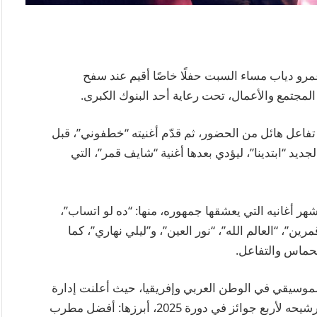
ر عمرو دياب مساء السبت حفلًا خاصًا أقيم عند سفح
مجتمع والأعمال، تحت رعاية أحد البنوك الكبرى.
سط تفاعل هائل من الحضور، ثم قدّم أغنيته “خطفوني”، قبل
جديد “ابتدينا”، ليؤدي بعدها أغنية “شايف قمر”، التي
ر أغانيه التي يعشقها جمهوره، منها: “ده لو اتساب”،
مرين”، “العالم الله”، “نور العين”، و”ليلي نهاري”، كما
لحماس والتفاعل.
وسيقي في الوطن العربي وإفريقيا، حيث أعلنت إدارة
جوائز الموسيقى الإفريقية AFRIMA Awards عن ترشيحه لأربع جوائز في دورة 2025، أبرزها: أفضل مطرب