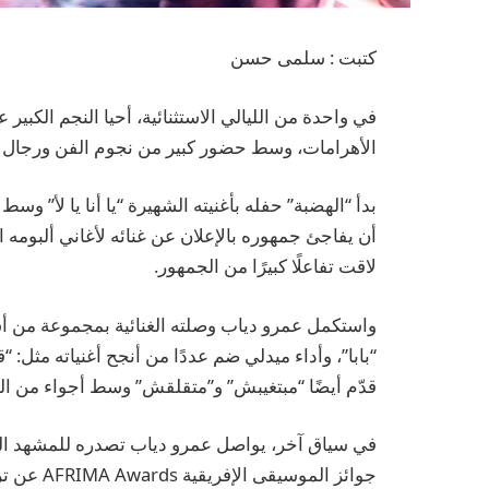
كتبت : سلمى حسن
في واحدة من الليالي الاستثنائية، أحيا النجم الكبي
الأهرامات، وسط حضور كبير من نجوم الفن ورجال ال
بدأ “الهضبة” حفله بأغنيته الشهيرة “يا أنا يا لأ” و
أن يفاجئ جمهوره بالإعلان عن غنائه لأغاني ألبومه ال
لاقت تفاعلًا كبيرًا من الجمهور.
واستكمل عمرو دياب وصلته الغنائية بمجموعة من أشه
“بابا”، وأداء ميدلي ضم عددًا من أنجح أغنياته مثل: “ق
قدّم أيضًا “مبتغيبش” و”متقلقش” وسط أجواء من ا
في سياق آخر، يواصل عمرو دياب تصدره للمشهد الم