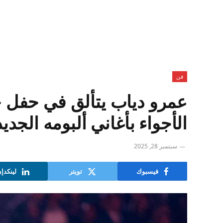
فن
عمرو دياب يتألق في حفل 
الأجواء بأغاني ألبومه الجديد
سبتمبر 28, 2025
فيسبوك
تويتر
لينكدإ