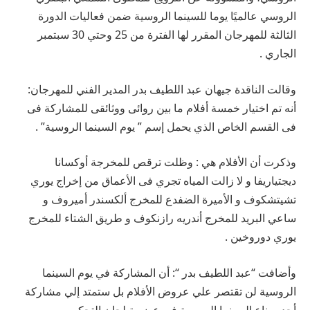
الروسي عالميًا يوما للسينما الروسية ضمن فعاليات الدورة
الثالثة للمهرجان المقرر لها الفترة من 25 وحتي 30 سبتمبر
الجاري .
وقالت الناقدة جيهان عبد اللطيف بدر المدير الفني للمهرجان:
أنه تم اختيار خمسة أفلام ما بين روائى ووثائقى للمشاركة فى
فى القسم الخاص الذي يحمل إسم ” يوم السينما الروسية” .
وذكرت أن الأفلام هي : وظلت ترقص للمخرجة أوكسانا
ديجتياريفا و لا زالت المياه تجري فى الأعماق من إخراج يوري
تشيتشكوف و الأميرة الضفدع للمخرج ألكسندر أميروف و
ساعي البريد للمخرج أندريه رازنكوف و طريق الشتاء للمخرج
يوري دوروخين .
وأضافت “عبد اللطيف بدر “: أن المشاركة في يوم السينما
الروسية لن تقتصر علي عروض الأفلام بل ستمتد إلي مشاركة
أحد صناع السينما الروسية في عضوية لجان التحكيم .