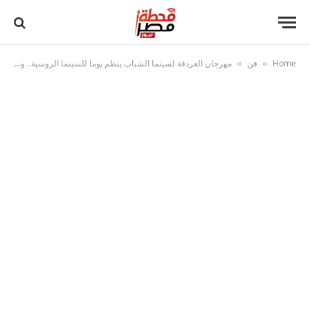
Home
فن
مهرجان الغردقة لسينما الشباب ينظم يوما للسينما الروسية.. والأميرة الضفدع فيلم إفتتاح دورته الثالثة
»
»