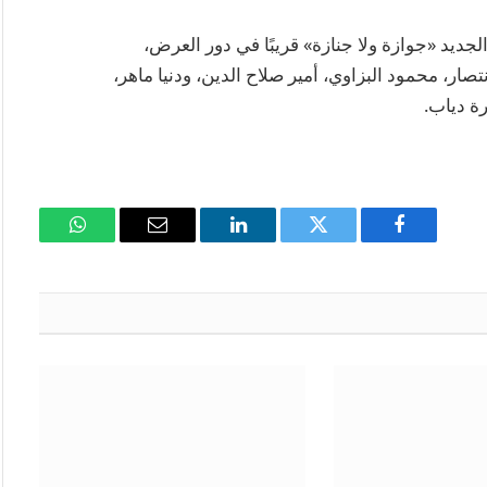
جديد «جوازة ولا جنازة» قريبًا في دور العرض،
صار، محمود البزاوي، أمير صلاح الدين، ودنيا ماهر،
رة دياب.
فيسبوك
تويتر
لينكدإن
البريد
واتساب
الإلكتروني