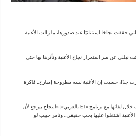
 سنوات على طرح أغنية «3 دقات» التي حققت نجاحًا استثنائيًا عند صدورها، ما زالت الأغنية
ثت نيللي عن سر استمرار نجاح الأغنية وتأثرها بها حتى
رت جدًا، حسيت إن الأغنية لسه مطروحة إمبارح.. فاكرة
وعن أسباب بقاء الأغنية في ذاكرة الجمهور، أوضحت خلال لقائها مع برنامج «ET بالعربي»: «النجاح بيرجع لأن
غنية اشتغلوا عليها بحب حقيقي.. وتامر حبيب لو