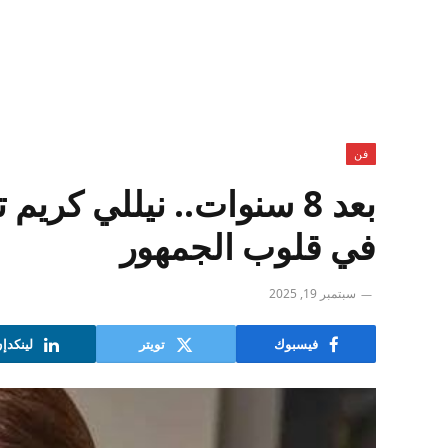
فن
في قلوب الجمهور
سبتمبر 19, 2025
فيسبوك
تويتر
لينكدإ