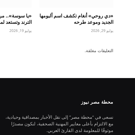
«دي روحي» أنغام تكشف اسم ألبومها
«يا سوسة».. مروة
الجديد وموعد طرحه
الترند وتستعد لم
يوليو 29, 2026
يوليو 19, 2026
التعليقات مغلقة.
محطة مصر نيوز
نسعى في “محطة مصر” إلى نقل الأخبار بمصداقية وحيادية،
مع الالتزام بأعلى معايير المهنية الصحفية، لنكون مصدرًا
موثوقًا للمعلومة لدى القارئ العربي.