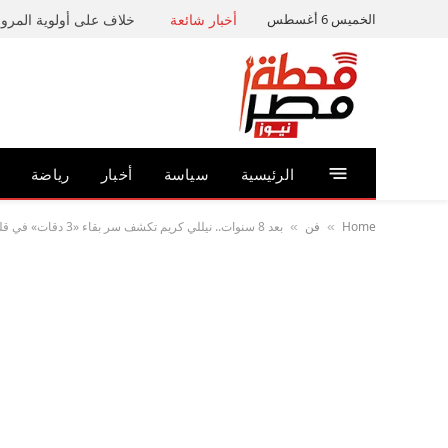
الخميس 6 أغسطس
أخبار شائعة
خلاف على أولوية المرور 
الرئيسية
سياسة
أخبار
رياضة
Home
فن
بعد 8 سنوات.. نيللي كريم تكشف سر بقاء «3 دقات» في قلوب الجمهور
»
»