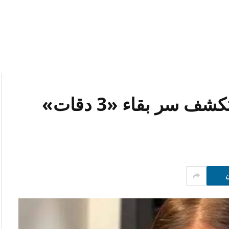
بعد 8 سنوات.. نيللي كريم تكشف سر بقاء «3 دقات»
ن