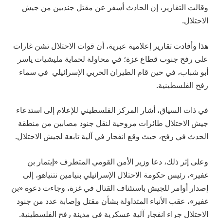
وقالت التقارير، إن الحادث أسفر عن مقتل جنديين من جيش
الاحتلال.
هذا وأفادت تقارير إعلامية عبرية، أن قوات الاحتلال تشن غارات
على رفح جنوب قطاع غزة؛ في محاولة لحماية مليشيات ياسر
أبو شباب، في حين قام الطيران الحربي الإسرائيلي في سماء
رفح الفلسطينية.
في ذات السياق، أشار المركز الفلسطيني للإعلام إلى استدعاء
جيش الاحتلال طائرات مروحية لنقل جنود مصابين من منطقة
الحدث في رفح، حيث وقع انفجار في آلية تابعة لجيش الاحتلال.
وعلى إثر ذلك، دعا وزير الأمن القومي المتطرف «إيتمار بن
غفير»، رئيس حكومة الاحتلال الإسرائيلي بنيامين نتنياهو، إلى
إصدار أوامر للجيش باستئناف القتال في غزة، وجاءت دعوة «بن
غفير»، عقب الأنباء المتداولة بشأن مقتل وإصابة عدد من جنود
الاحتلال جراء انفجار آلية عسكرية في مدينة رفح الفلسطينية.