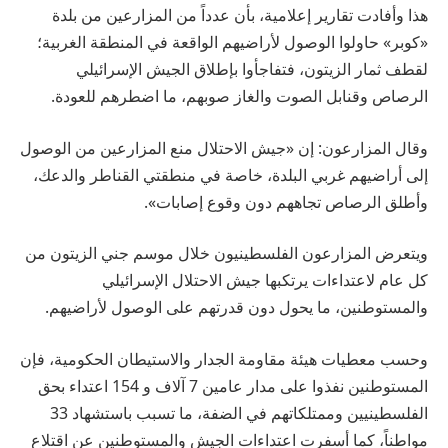
هذا وأفادت تقارير إعلامية، بأن عدداً من المزارعين من بلدة
«كوبر» حاولوا الوصول لأراضيهم الواقعة في المنطقة الغربية؛
لقطف ثمار الزيتون، فتفاجأوا بإطلاق الجيش الإسرائيلي
الرصاص وقنابل الصوت والغاز صوبهم، ما اضطرهم للعودة.
وقال المزارعون: إن «جيش الاحتلال منع المزارعين من الوصول
إلى أراضيهم غربي البلدة، خاصة في منطقتي القناطر والدعك،
وأطلق الرصاص تجاههم دون وقوع إصابات».
ويتعرض المزارعون الفلسطينيون خلال موسم جني الزيتون من
كل عام لاعتداءات يرتكبها جيش الاحتلال الإسرائيلي
والمستوطنين، ما يحول دون قدرتهم على الوصول لأراضيهم.
وحسب معطيات هيئة مقاومة الجدار والاستيطان الحكومية، فإن
المستوطنين نفذوا على مدار عامين 7 آلاف و 154 اعتداء بحق
الفلسطينيين وممتلكاتهم في الضفة، ما تسبب باستشهاد 33
مواطناً، كما أسفرت اعتداءات الجيش والمستوطنين عن اقتلاع