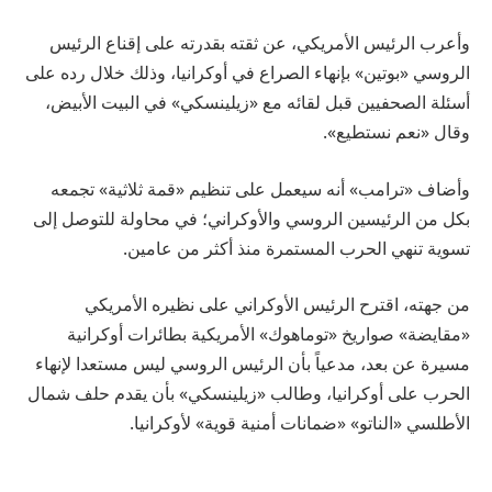
وأعرب الرئيس الأمريكي، عن ثقته بقدرته على إقناع الرئيس
الروسي «بوتين» بإنهاء الصراع في أوكرانيا، وذلك خلال رده على
أسئلة الصحفيين قبل لقائه مع «زيلينسكي» في البيت الأبيض،
وقال «نعم نستطيع».
وأضاف «ترامب» أنه سيعمل على تنظيم «قمة ثلاثية» تجمعه
بكل من الرئيسين الروسي والأوكراني؛ في محاولة للتوصل إلى
تسوية تنهي الحرب المستمرة منذ أكثر من عامين.
من جهته، اقترح الرئيس الأوكراني على نظيره الأمريكي
«مقايضة» صواريخ «توماهوك» الأمريكية بطائرات أوكرانية
مسيرة عن بعد، مدعياً بأن الرئيس الروسي ليس مستعدا لإنهاء
الحرب على أوكرانيا، وطالب «زيلينسكي» بأن يقدم حلف شمال
الأطلسي «الناتو» «ضمانات أمنية قوية» لأوكرانيا.