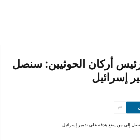
 رئيس أركان الحوثيين: سنصل
ر إسرائيل
ن