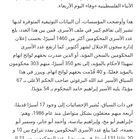
الأنباء الفلسطينية «وفا» اليوم الأربعاء.
هذا وأوضحت المؤسسات، أن البيانات التوثيقية المتوفرة لديها
تشير إلى تفاقم كبير في ملف الأسرى. فمن بين هذا العدد، بلغ
عدد الأسرى المحكومين أكثر من 1460 أسيرًا، بحسب إعلان
إدارة سجون الاحتلال لشهر أكتوبر. كما ارتفع عدد الأسرى
المحكومين بالسجن المؤبد، أو الذين صدرت بحقهم لوائح اتهام
تمهيدًا لأحكام بالمؤبد، إلى نحو 350 أسيرًا، منهم 303 محكومون
بالمؤبد فعليًا، و 40 قُدّمت بحقهم لوائح اتهام. ويبرز في هذا
السياق الأسير عبد الله البرغوثي صاحب الحكم الأعلى بـ 67
مؤبدًا، يليه الأسير إبراهيم حامد المحكوم بـ 54 مؤبدًا.
في ذات السياق، تُشير الإحصائيات إلى وجود 17 أسيرًا قديمًا،
أربعة منهم معتقلون بشكل متواصل منذ عام 1986، وهم:
«إبراهيم أبو مخ، وإبراهيم بيادسة، وأحمد أبو جابر، وسمير أبو
نعمة»، كما يبلغ عدد الأسرى المحكومين بمدد تتراوح بين 10 و
20 عامًا 131 أسيرًا، في حين يصل عدد المحكومين من 21 إلى