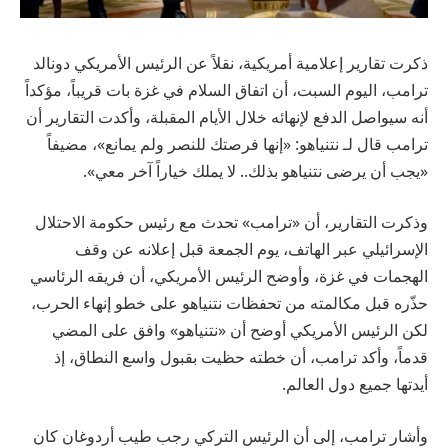
ذكرت تقارير إعلامية أمريكية، نقلاً عن الرئيس الأمريكي دونالد
ترامب، اليوم السبت، أن اتفاق السلام في غزة بات قريباً، مؤكداً
أنه سيواصل الدفع لإنهائه خلال الأيام المقبلة، وأكدت التقارير أن
ترامب قال لـ نتنياهو: «إنها فرصتك للنصر ولم يمانع»، مضيفاً
«يجب أن يرضى نتنياهو بذلك.. لا يملك خياراً آخر معي».
وذكرت التقارير، أن «ترامب» تحدث مع رئيس حكومة الاحتلال
الإسرائيلي عبر الهاتف، يوم الجمعة قبل إعلانه عن وقف
الهجمات في غزة، وأوضح الرئيس الأمريكي، أن فريقه الرئاسي
حذّره قبل مكالمته من تحفظات نتنياهو على خطو إنهاء الحرب،
لكن الرئيس الأمريكي أوضح أن «نتنياهو» وافق على المضي
قدماً، وأكد ترامب، أن خطته حظيت بقبول واسع النطاق، إذ
أيدتها جميع دول العالم.
وأشار ترامب، إلى أن الرئيس التركي رجب طيب أردوغان كان