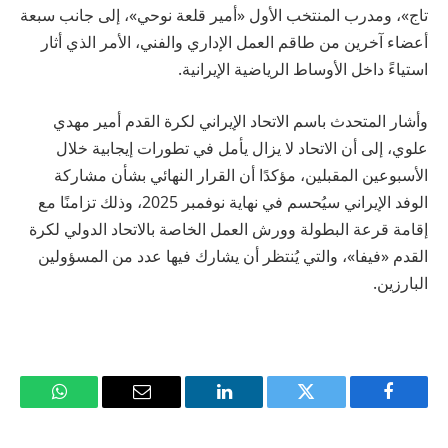
تاج»، ومدرب المنتخب الأول «أمير قلعة نوحي»، إلى جانب سبعة
أعضاء آخرين من طاقم العمل الإداري والفني، الأمر الذي أثار
استياءً داخل الأوساط الرياضية الإيرانية.
وأشار المتحدث باسم الاتحاد الإيراني لكرة القدم أمير مهدي
علوي، إلى أن الاتحاد لا يزال يأمل في تطورات إيجابية خلال
الأسبوعين المقبلين، مؤكدًا أن القرار النهائي بشأن مشاركة
الوفد الإيراني سيُحسم في نهاية نوفمبر 2025، وذلك تزامنًا مع
إقامة قرعة البطولة وورش العمل الخاصة بالاتحاد الدولي لكرة
القدم «فيفا»، والتي يُنتظر أن يشارك فيها عدد من المسؤولين
البارزين.
فيسبوك
تويتر
لينكدإن
البريد
واتساب
الإلكتروني