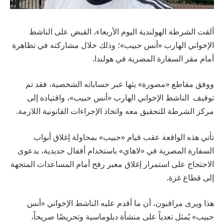
ألقت الشرطة الهولندية اليوم الأربعاء، القبض على الناشط
الإخواني الهارب «أنس حبيب»؛ وذلك خلال مشاركته في تظاهرة
أمام مقر السفارة المصرية في هولندا.
ووفق مقاطع «مصورة» بثها عبر حساباته الشخصية، فقد تم
توقيف الناشط الإخواني الهارب «أنس حبيب»، واقتياده إلى
مركز الشرطة للتحقيق معه واتخاذ الإجراءات القانونية اللازمة.
تأتي هذه الواقعة عقب قيام «حبيب» بمحاولة إغلاق أبواب
السفارة المصرية في «لاهاي» باستخدام أقفال حديدية، بدعوى
الاحتجاج على استمرار إغلاق معبر رفح أمام المساعدات المتجهة
إلى قطاع غزة.
هذا ويرى مراقبون، أن ما أقدم عليه الناشط الإخواني «أنس
حبيب» يُمثل تعدياً على منشأة دبلوماسية وتحريضًا صريحاً،