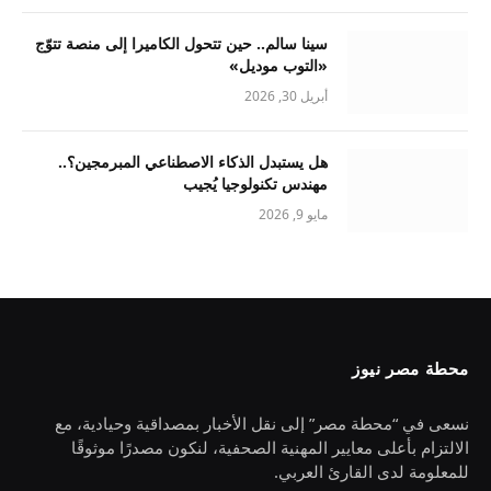
سينا سالم.. حين تتحول الكاميرا إلى منصة تتوّج
«التوب موديل»
أبريل 30, 2026
هل يستبدل الذكاء الاصطناعي المبرمجين؟..
مهندس تكنولوجيا يُجيب
مايو 9, 2026
محطة مصر نيوز
نسعى في “محطة مصر” إلى نقل الأخبار بمصداقية وحيادية، مع
الالتزام بأعلى معايير المهنية الصحفية، لنكون مصدرًا موثوقًا
للمعلومة لدى القارئ العربي.