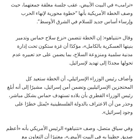
«ترامب» في البيت الأبيض، عقب جلسة مغلقة جمعتهما، حيث
وصف الخطة الأمريكية بأنها “خطوة محورية لإنهاء الحرب
وإرساء أساس جديد للسلام في الشرق الأوسط”.
وقال «نتنياهو»: إن الخطة تتضمن «نزع سلاح حماس وتدمير
بنيتها العسكرية بالكامل»، مؤكدًا أن غزة ستكون تحت إدارة
مدنية سلمية ومنزوعة السلاح، بما يضمن على حد تعبيره عدم
تحولها مجددًا إلى تهديد لإسرائيل.
وأضاف رئيس الوزراء الإسرائيلي، أن الخطة ستعيد كل
المحتجزين الإسرائيليين وتضمن أمن إسرائيل، مشيرًا إلى أنه أبلغ
رئيس الوزراء القطري بأن بلاده تستهدف حماس بشكل مباشر،
وحذر من أن الاعتراف بالدولة الفلسطينية «يُمثل خطرًا على
وجود إسرائيل».
وفي سياق متصل، وصف «نتنياهو» الرئيس الأمريكي بأنه «أعظم
صديق حظينا به في البيت الأبيض»، معتبرًا أن التعاون مع