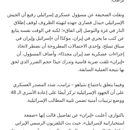
ونقلت الصحيفة عن مسؤول عسكري إسرائيلي رفيع أن الجيش
الإسرائيلي «يبذل قصارى جهده لتهيئة الظروف لوقف إطلاق
النار في غزة والتوصل إلى اتفاق»؛ لكنه في الوقت نفسه يتابع
عن كثب ما يجري في إيران، مؤكدًا أن «إسرائيل وإيران في
سباق تسلح، وإحدى الاحتمالات المطروحة أن نضطر لاتخاذ
إجراءات عسكرية ضد إيران مجددًا». وأضاف المسؤول، أن
«إيران» تلقت ضربة قاسية وتدرك جيدًا حجم الضرر الذي لحق
بها نتيجة العملية السابقة.
وفيما يتعلق باجتماع نتنياهو – ترامب، شدد المصدر العسكري
على أن الجهود الإسرائيلية تركز أيضًا على إعادة الأسرى الـ 48
ووضع ترتيبات أمنية تضمن تلبية المطالب الإسرائيلية.
بالتوازي، أعلنت «إيران» عن تفاصيل قالت إنها «صفعة
استخباراتية لإسرائيل»، حيث بث التلفزيون الرسمي الإيراني