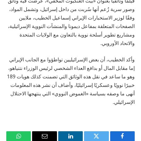
فيلمًا وثائقيًا بعنوان «بيت العنكبوت المخفي»، عُرضت فيه وثائق
وصور سرية زُعم أنها سُربت من داخل إسرائيل، وتشمل المواد،
وفقًا لوزير الاستخبارات الإيراني إسماعيل الخطيب، ملايين
الصفحات المتعلقة بمفاعل ديمونا والمنشآت النووية الإسرائيلية،
ومشاريع تطوير أسلحة نووية بالتعاون مع الولايات المتحدة
والاتحاد الأوروبي.
وأكد الخطيب، أن بعض الإسرائيليين تواطؤوا مع الجانب الإيراني
إما مقابل المال أو بدافع العداء الشخصي لرئيس الوزراء نتنياهو،
وهو ما ساعد في نقل هذه الوثائق التي تضمنت كذلك هويات 189
خبيرًا نوويًا وعسكريًا إسرائيليًا، وأضاف أن نشر هذه المعلومات
أنهى ما وصفه بسياسة «الغموض النووي» التي ينتهجها الاحتلال
الإسرائيلي.
فيسبوك
تويتر
لينكدإن
البريد
واتساب