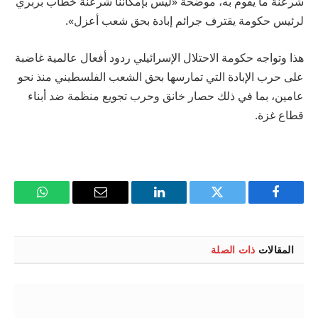
شرعنة ما يقوم به، موضحة «ليس بإمكاننا شرعنة خطاب بربري
لرئيس حكومة يقترف جرائم إبادة بحق شعب أعزل».
هذا وتواجه حكومة الاحتلال الإسرائيلي ردود أفعال عالمية غاضبة
على حرب الإبادة التي تمارسها بحق الشعب الفلسطيني منذ نحو
عامين، بما في ذلك حصار خانق وحرب تجويع منظمة ضد أبناء
قطاع غزة.
فيسبوك
تويتر
لينكدإن
البريد
واتساب
الإلكتروني
المقالات
ذات الصلة