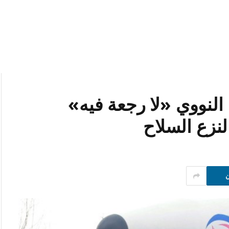
 النووي «لا رجعة فيه»
نزع السلاح
ن