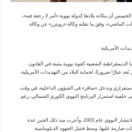
الخميس أن مكانة بلادها كدولة نووية «أمر لا رجعة فيه»،
ت الماضي»، وفق ما نقلته وكالة «رويترز» عن وكالة
ديدات الأمريكية
 الديمقراطية الشعبية كقوة نووية مثبتة في القانون
عد خيارًا ضروريًا، لحماية البلاد من التهديدات الأمريكية.
 استفزازي وتدخل «سافر» في الشؤون الداخلية، في وقت
 خلفية استمرار البرنامج النووي الكوري الشمالي، رغم
يُذكر أن كوريا الشمالية انسحبت من معاهدة حظر الانتشار النووي عام 2003، وأجرت منذ ذلك الحين عدة
ات صارمة عليها، وسط فشل الجهود الدبلوماسية