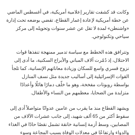
وكانت قد كشفت تقارير إعلامية أمريكية، في أغسطس الماضي
عن خطة أمريكية لإعادة إعمار القطاع، تقضي بوضعه تحت إدارة
«واشنطن» لمدة لا تقل عن عشر سنوات وتحويله إلى مركز
سياحي وتكنولوجي.
وتترافق هذه الخطط مع سياسة تدمير ممنهجة تنفذها قوات
الاحتلال، إذ دُمّرت آلاف المباني والأبراج السكنية، ما أدى إلى
نزوح قسري واسع للسكان وزيادة معاناتهم الإنسانية، كما تلجأ
القوات الإسرائيلية إلى أساليب جديدة مثل نسف المنازل
بواسطة روبوتات مفخخة، وهو ما خلّف دمارًا هائلًا وأعدادًا
متزايدة من الضحايا، معظمهم من النساء والأطفال.
ويشهد القطاع منذ ما يقرب من عامين عدوانًا متواصلاً أدى إلى
سقوط أكثر من 65 ألف شهيد، إلى جانب عشرات الآلاف من
المصابين، وسط أزمة إنسانية خانقة تشمل نقصًا حادًا في الغذاء
والدواء وارتفاعًا في معدلات الوفاة بسبب المجاعة وسوء