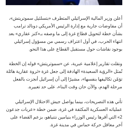
أعلن وزير المالية الإسرائيلي المتطرف «بتسلئيل سموتريتش»،
أن مفاوضات جارية مع إدارة الرئيس الأمريكي دونالد ترامب
بشأن خطة لتحويل قطاع غزة إلى ما وصفه بـ«كنز عقاري» بعد
انتهاء الحرب، في أول اعتراف رسمي من مسؤول إسرائيلي
بوجود نقاشات حول مستقبل القطاع على هذا النحو.
ونقلت تقارير إعلامية عبرية، عن «سموتريتش» قوله إن الخطة
تُمثل «الرؤية السعيدة» الهادفة إلى جعل غزة «ثروة عقارية هائلة
تؤمّن تكاليفها بنفسها»، مشيرًا إلى أن إسرائيل أنجزت بالفعل
مرحلة الهدم، والآن حان وقت البناء، على حد تعبيره.
تأتي هذه التصريحات، بينما يواصل جيش الاحتلال الإسرائيلي
عملياته العسكرية المكثفة في غزة، ضمن خطة «عربات جدعون
2» التي أقرها رئيس الوزراء بنيامين نتنياهو، بزعم القضاء على
آخر معاقل حركة حماس في مدينة غزة.