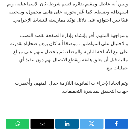
وتبين أنه عاطل ومقيم بدائرة قسم شرطة ثان الإسماعيلية، وتم
استهدافه وضبطه. كما عُثر بحوزته على هاتف محمول، وبفحصه
فنيًا تبين احتواؤه على دلائل تؤكد ممارسته للنشاط الإجرامي.
وبمواجهة المتهم، أقر بإنشاء وإدارة الصفحة بقصد النصب
والاحتيال على المواطنين، موضحًا أنه كان يوهم ضحاياه بقدرته
على بيع الأسلحة النارية والبيضاء، ثم يتحصل منهم على مبالغ
مالية قبل أن يغلق هاتفه ويقطع الاتصال بهم دون تنفيذ أي
عمليات بيع.
وتم اتخاذ الإجراءات القانونية اللازمة حيال المتهم، وأُخطرت
جهات التحقيق لمباشرة التحقيقات.
فيسبوك
تويتر
لينكدإن
البريد
واتساب