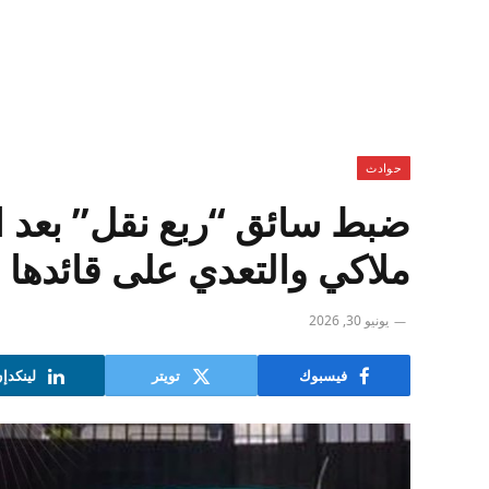
حوادث
ضبط سائق “ربع نقل” بعد ات
ملاكي والتعدي على قائدها 
يونيو 30, 2026
فيسبوك
تويتر
لينكدإ