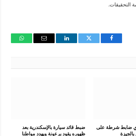
مة التحقيقات.
فيسبوك
تويتر
لينكدإن
البريد
واتساب
الإلكتروني
دي ضابط شرطة على
ضبط قائد سيارة بالإسكندرية بعد
الجيزة
ظهوره يقود برعونة ويهدد مواطنا