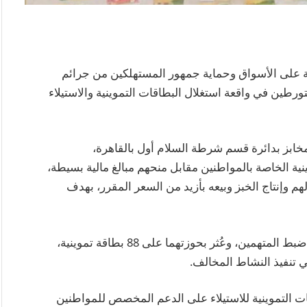
بة على الأسواق وحماية جمهور المستهلكين من جرائم
طين في واقعة استغلال البطاقات التموينية والاستيلاء
ابز بدائرة قسم شرطة السلام أول بالقاهرة،
نية الخاصة بالمواطنين مقابل منحهم مبالغ مالية بسيطة،
وإنتاج الخبز وبيعه بأزيد من السعر المقرر، بهدف
وعقب تقنين الإجراءات، تمكنت الأجهزة الأمنية من ضبط المتهمين، وعُثر بحوزتهما على 88 بطاقة تموينية،
 تنفيذ النشاط المخالف.
قات التموينية للاستيلاء على الدعم المخصص للمواطنين