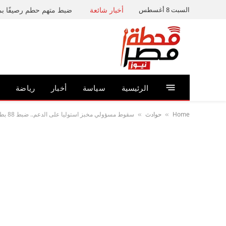
السبت 8 أغسطس
أخبار شائعة
الرئيسية
سياسة
أخبار
رياضة
Home
حوادث
سقوط مسؤولي مخبز استوليا على الدعم.. ضبط 88 بطاقة تموينية وماكينتي صرف بالقاهرة
»
»