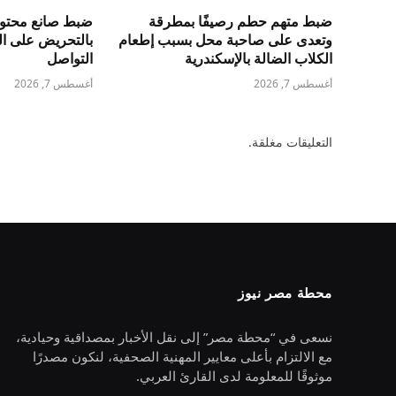
ضبط متهم حطم رصيفًا بمطرقة
ضبط صانع محتوى 
وتعدى على صاحبة محل بسبب إطعام
بالتحريض على ال
الكلاب الضالة بالإسكندرية
التواصل
أغسطس 7, 2026
أغسطس 7, 2026
التعليقات مغلقة.
محطة مصر نيوز
نسعى في “محطة مصر” إلى نقل الأخبار بمصداقية وحيادية،
مع الالتزام بأعلى معايير المهنية الصحفية، لنكون مصدرًا
موثوقًا للمعلومة لدى القارئ العربي.