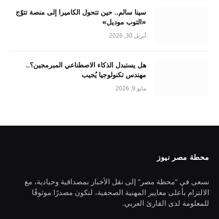
سينا سالم.. حين تتحول الكاميرا إلى منصة تتوّج
«التوب موديل»
أبريل 30, 2026
هل يستبدل الذكاء الاصطناعي المبرمجين؟..
مهندس تكنولوجيا يُجيب
مايو 9, 2026
محطة مصر نيوز
نسعى في “محطة مصر” إلى نقل الأخبار بمصداقية وحيادية، مع
الالتزام بأعلى معايير المهنية الصحفية، لنكون مصدرًا موثوقًا
للمعلومة لدى القارئ العربي.