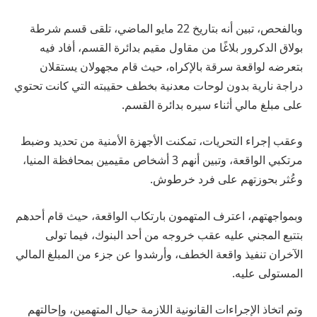
وبالفحص، تبين أنه بتاريخ 22 مايو الماضي، تلقى قسم شرطة
بولاق الدكرور بلاغًا من مقاول مقيم بدائرة القسم، أفاد فيه
بتعرضه لواقعة سرقة بالإكراه، حيث قام مجهولان يستقلان
دراجة نارية بدون لوحات معدنية بخطف حقيبته التي كانت تحتوي
على مبلغ مالي أثناء سيره بدائرة القسم.
وعقب إجراء التحريات، تمكنت الأجهزة الأمنية من تحديد وضبط
مرتكبي الواقعة، وتبين أنهم 3 أشخاص مقيمين بمحافظة المنيا،
وعُثر بحوزتهم على فرد خرطوش.
وبمواجهتهم، اعترف المتهمون بارتكاب الواقعة، حيث قام أحدهم
بتتبع المجني عليه عقب خروجه من أحد البنوك، فيما تولى
الآخران تنفيذ واقعة الخطف، وأرشدوا عن جزء من المبلغ المالي
المستولى عليه.
وتم اتخاذ الإجراءات القانونية اللازمة حيال المتهمين، وإحالتهم