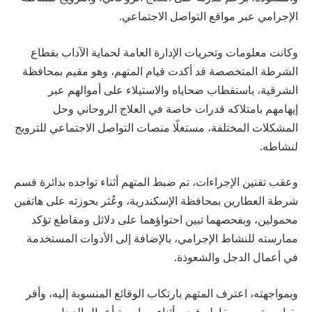
الإجرامي عبر مواقع التواصل الاجتماعي.
وكانت معلومات وتحريات الإدارة العامة لحماية الآداب بقطاع
الشرطة المتخصصة قد أكدت قيام المتهم، وهو مقيم بمحافظة
الشرقية، باستقطاب ضحاياه والاستيلاء على أموالهم عبر
إيهامهم بامتلاكه قدرات خاصة في العلاج الروحاني وحل
المشكلات المختلفة، مستغلًا منصات التواصل الاجتماعي للترويج
لنشاطه.
وعقب تقنين الإجراءات، تم ضبط المتهم أثناء تواجده بدائرة قسم
شرطة العطارين بمحافظة الإسكندرية، وعُثر بحوزته على هاتفين
محمولين، وبفحصهما تبين احتواؤهما على دلائل ومقاطع تؤكد
ممارسته للنشاط الإجرامي، بالإضافة إلى الأدوات المستخدمة
في أعمال الدجل والشعوذة.
وبمواجهته، اعترف المتهم بارتكاب الوقائع المنسوبة إليه، وأقر
بقيامه بتصوير مقاطع فيديو أثناء ممارسة أعمال الدجل