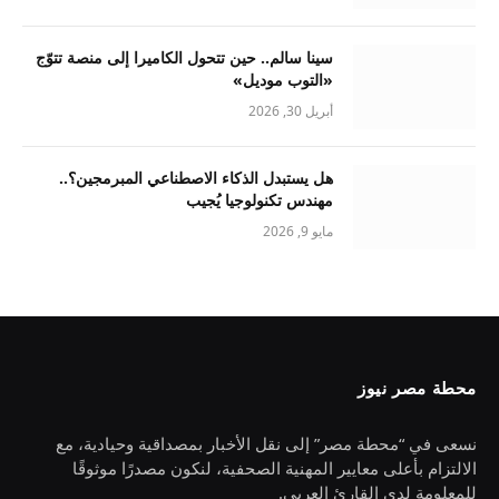
سينا سالم.. حين تتحول الكاميرا إلى منصة تتوّج
«التوب موديل»
أبريل 30, 2026
هل يستبدل الذكاء الاصطناعي المبرمجين؟..
مهندس تكنولوجيا يُجيب
مايو 9, 2026
محطة مصر نيوز
نسعى في “محطة مصر” إلى نقل الأخبار بمصداقية وحيادية، مع
الالتزام بأعلى معايير المهنية الصحفية، لنكون مصدرًا موثوقًا
للمعلومة لدى القارئ العربي.