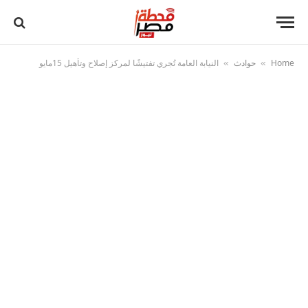
Home
حوادث
النيابة العامة تُجري تفتيشًا لمركز إصلاح وتأهيل 15مايو
»
»