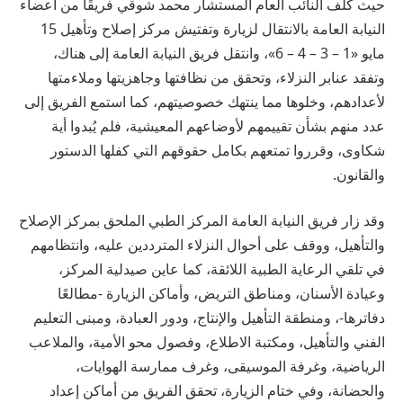
حيث كلف النائب العام المستشار محمد شوقي فريقًا من أعضاء
النيابة العامة بالانتقال لزيارة وتفتيش مركز إصلاح وتأهيل 15
مايو «1 – 3 – 4 – 6»، وانتقل فريق النيابة العامة إلى هناك،
وتفقد عنابر النزلاء، وتحقق من نظافتها وجاهزيتها وملاءمتها
لأعدادهم، وخلوها مما ينتهك خصوصيتهم، كما استمع الفريق إلى
عدد منهم بشأن تقييمهم لأوضاعهم المعيشية، فلم يُبدوا أية
شكاوى، وقرروا تمتعهم بكامل حقوقهم التي كفلها الدستور
والقانون.
وقد زار فريق النيابة العامة المركز الطبي الملحق بمركز الإصلاح
والتأهيل، ووقف على أحوال النزلاء المترددين عليه، وانتظامهم
في تلقي الرعاية الطبية اللائقة، كما عاين صيدلية المركز،
وعيادة الأسنان، ومناطق التريض، وأماكن الزيارة -مطالعًا
دفاترها-، ومنطقة التأهيل والإنتاج، ودور العبادة، ومبنى التعليم
الفني والتأهيل، ومكتبة الاطلاع، وفصول محو الأمية، والملاعب
الرياضية، وغرفة الموسيقى، وغرف ممارسة الهوايات،
والحضانة، وفي ختام الزيارة، تحقق الفريق من أماكن إعداد