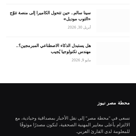
سينا سالم.. حين تتحول الكاميرا إلى منصة تتوّج
«التوب موديل»
أبريل 30, 2026
هل يستبدل الذكاء الاصطناعي المبرمجين؟..
مهندس تكنولوجيا يُجيب
مايو 9, 2026
محطة مصر نيوز
نسعى في “محطة مصر” إلى نقل الأخبار بمصداقية وحيادية، مع
الالتزام بأعلى معايير المهنية الصحفية، لنكون مصدرًا موثوقًا
للمعلومة لدى القارئ العربي.