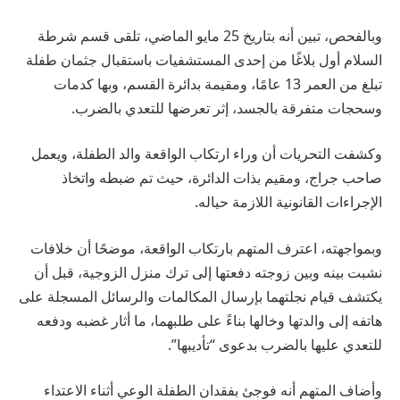
وبالفحص، تبين أنه بتاريخ 25 مايو الماضي، تلقى قسم شرطة
السلام أول بلاغًا من إحدى المستشفيات باستقبال جثمان طفلة
تبلغ من العمر 13 عامًا، ومقيمة بدائرة القسم، وبها كدمات
وسحجات متفرقة بالجسد، إثر تعرضها للتعدي بالضرب.
وكشفت التحريات أن وراء ارتكاب الواقعة والد الطفلة، ويعمل
صاحب جراج، ومقيم بذات الدائرة، حيث تم ضبطه واتخاذ
الإجراءات القانونية اللازمة حياله.
وبمواجهته، اعترف المتهم بارتكاب الواقعة، موضحًا أن خلافات
نشبت بينه وبين زوجته دفعتها إلى ترك منزل الزوجية، قبل أن
يكتشف قيام نجلتهما بإرسال المكالمات والرسائل المسجلة على
هاتفه إلى والدتها وخالها بناءً على طلبهما، ما أثار غضبه ودفعه
للتعدي عليها بالضرب بدعوى “تأديبها”.
وأضاف المتهم أنه فوجئ بفقدان الطفلة الوعي أثناء الاعتداء