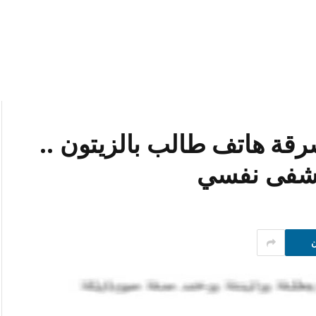
قة هاتف طالب بالزيتون ..
تشفى نفسي
ن