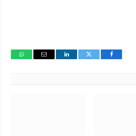
فيسبوك
تويتر
لينكدإن
البريد
واتساب
الإلكتروني