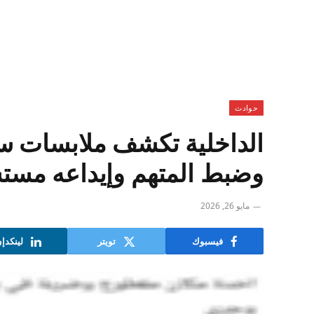
حوادث
الداخلية تكشف ملابسات سر
وضبط المتهم وإيداعه مس
مايو 26, 2026
فيسبوك
تويتر
لينكدإ