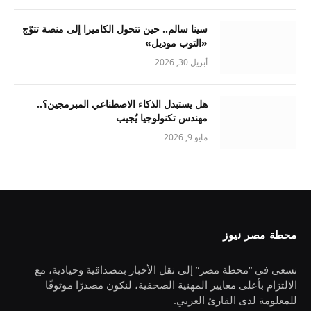
سينا سالم.. حين تتحول الكاميرا إلى منصة تتوّج
«التوب موديل»
أبريل 30, 2026
هل يستبدل الذكاء الاصطناعي المبرمجين؟..
مهندس تكنولوجيا يُجيب
مايو 9, 2026
محطة مصر نيوز
نسعى في “محطة مصر” إلى نقل الأخبار بمصداقية وحيادية، مع
الالتزام بأعلى معايير المهنية الصحفية، لنكون مصدرًا موثوقًا
للمعلومة لدى القارئ العربي.