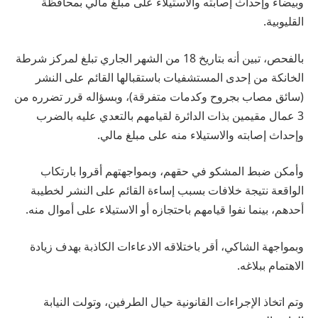
وبيضاء وإحداث إصابته والاستيلاء على مبلغ مالي بمحافظة
القليوبية.
بالفحص، تبين أنه بتاريخ 18 من الشهر الجاري تبلغ لمركز شرطة
الخانكة من إحدى المستشفيات باستقبالها القائم على النشر
(سائق مصاب بجروح وكدمات متفرقة)، وبسؤاله قرر تضرره من
3 عمال مقيمين بذات الدائرة لقيامهم بالتعدي عليه بالضرب
وإحداث إصابته والاستيلاء منه على مبلغ مالي.
وأمكن ضبط المشكو في حقهم، وبمواجهتهم أقروا بارتكاب
الواقعة نتيجة خلافات بسبب إساءة القائم على النشر لخطيبة
أحدهم، بينما نفوا قيامهم باحتجازه أو الاستيلاء على أموال منه.
وبمواجهة الشاكي، أقر باختلاقه الادعاءات الكاذبة بهدف زيادة
الاهتمام ببلاغه.
وتم اتخاذ الإجراءات القانونية حيال الطرفين، وتولت النيابة