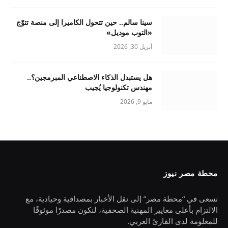
سينا سالم.. حين تتحول الكاميرا إلى منصة تتوّج
«التوب موديل»
أبريل 30, 2026
هل يستبدل الذكاء الاصطناعي المبرمجين؟..
مهندس تكنولوجيا يُجيب
مايو 9, 2026
محطة مصر نيوز
نسعى في “محطة مصر” إلى نقل الأخبار بمصداقية وحيادية، مع
الالتزام بأعلى معايير المهنية الصحفية، لنكون مصدرًا موثوقًا
للمعلومة لدى القارئ العربي.