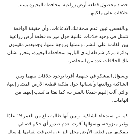
حصاد محصول قطعة أرض زراعية بمحافظة البحيرة بسبب
خلافات على ملكيتها.
وبالفحص، تبين عدم صحة تلك الادعاءات، وأن حقيقة الواقعة
تتمثل في وجود خلافات عائلية حول ميراث قطعة أرض زراعية
بين القائمة على النشر، وعمتها وزوجة عمها، وجميعهم مقيمون
بدائرة مركز شرطة إيتاي البارود بمحافظة البحيرة، وتحرر بشأن
تلك الخلافات عدد من المحاضر.
وبسؤال المشكو في حقهما، أقرتا بوجود خلافات بينهما وبين
الشاكية ووالدتها وأشقائها حول ملكية قطعة الأرض المشار إليها،
والتي آلت إليهم جميعًا بالميراث، كما نفتا ما نُسب إليهما من
اتهامات.
كما تم استدعاء الشاكية، وتبين أنها طالبة تبلغ من العمر 19 عامًا
وغير متزوجة، وبسؤالها أقرت بعدم صدور أي حكم قضائي
بتمكينها من قطعة الأرض محل النزاع، واعترفت بقيامها بإرسال