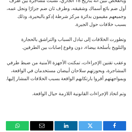
وبالفحص تبين أنه بتاريخ 18 الجاري، نشبت مشاجرة بين طرف
أول ضم بائع أسماك وشقيقه، وطرف ثان ضم جزارًا ونجل عمه،
وجميعهم مقيمون بدائرة مركز شرطة إدكو بالبحيرة، وذلك
بسبب خلافات حول الجيرة.
وتطورت الخلافات إلى تبادل السباب والتراشق بالحجارة
والتلويح بأسلحة بيضاء، دون وقوع إصابات بين الطرفين.
وعقب تقنين الإجراءات، تمكنت الأجهزة الأمنية من ضبط طرفي
المشاجرة، وبحوزتهم سلاحان أبيضان مستخدمان في الواقعة،
وبمواجهتهم أقروا بارتكابهم الواقعة بسبب الخلافات المشار إليها.
وتم اتخاذ الإجراءات القانونية اللازمة حيال الواقعة.
فيسبوك
تويتر
لينكدإن
البريد
واتساب