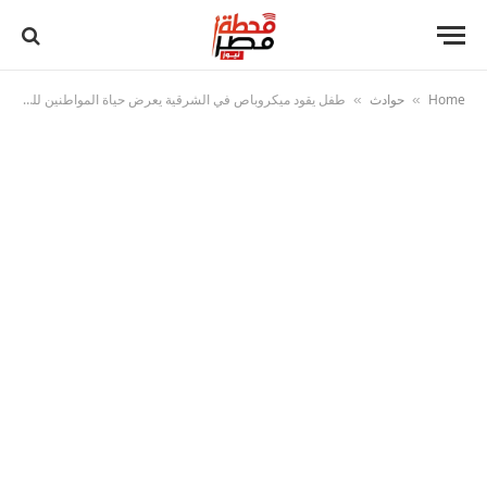
Home
حوادث
طفل يقود ميكروباص في الشرقية يعرض حياة المواطنين للخطر.. وضبط والده بعد تداول فيديو صادم
»
»