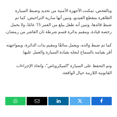
وبالفحص، تمكنت الأجهزة الأمنية من تحديد وضبط السيارة
الظاهرة بمقطع الفيديو، وتبين أنها سارية التراخيص، كما تم
ضبط قائدها، وتبين أنه طفل يبلغ من العمر 15 عامًا، ولا يحمل
رخصة قيادة، ومقيم بدائرة قسم شرطة ثان العاشر من رمضان.
كما تم ضبط والده، ويعمل سائقًا ومقيم بذات الدائرة، وبمواجهته
أقر بقيامه بالسماح لنجله بقيادة السيارة والعمل عليها.
وتم التحفظ على السيارة “الميكروباص”، واتخاذ الإجراءات
القانونية اللازمة حيال الواقعة.
فيسبوك
تويتر
لينكدإن
البريد
واتساب
الإلكتروني